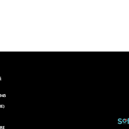
S
945
IE)
URE