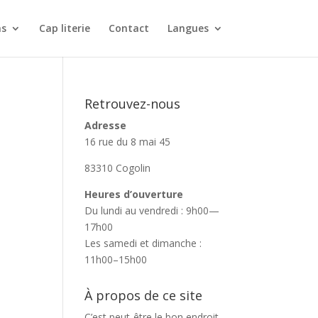
ns
Cap literie
Contact
Langues
Retrouvez-nous
Adresse
16 rue du 8 mai 45
83310 Cogolin
Heures d’ouverture
Du lundi au vendredi : 9h00—
17h00
Les samedi et dimanche :
11h00–15h00
À propos de ce site
C’est peut-être le bon endroit